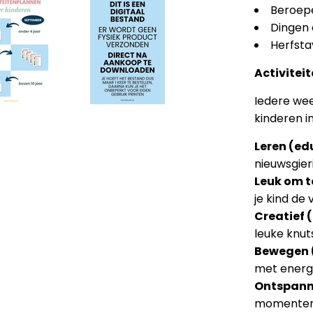
Beroep
Dingen 
Herfst
Activitei
Iedere wee
kinderen i
Leren (ed
nieuwsgier
Leuk om t
je kind de 
Creatief 
leuke knut
Bewegen (
met energi
Ontspanne
momenten 