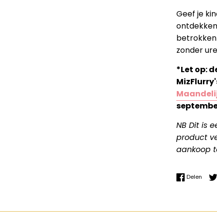
Geef je k
ontdekken,
betrokken w
zonder uren
*Let op: 
MizFlurry'
Maandelij
septembe
NB Dit is 
product ve
aankoop t
Delen
Delen