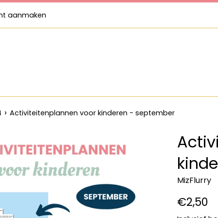
nt aanmaken
›
4
Activiteitenplannen voor kinderen - september
Activ
kind
MizFlurry
Normale
€2,50
prijs