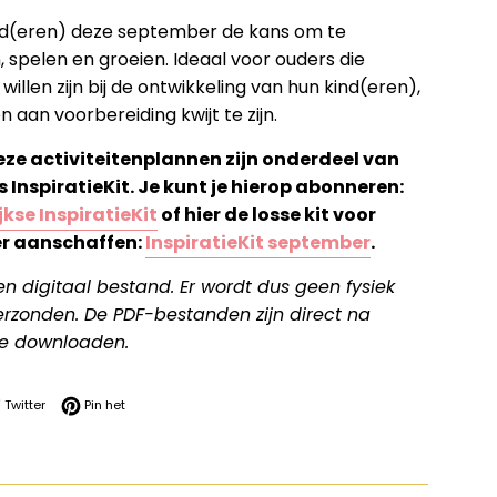
ind(eren) deze september de kans om te
 spelen en groeien. Ideaal voor ouders die
illen zijn bij de ontwikkeling van hun kind(eren),
 aan voorbereiding kwijt te zijn.
deze activiteitenplannen zijn onderdeel van
s InspiratieKit. Je kunt je hierop abonneren:
kse InspiratieKit
of hier de losse kit voor
r aanschaffen:
InspiratieKit september
.
een digitaal bestand. Er wordt dus geen fysiek
rzonden. De PDF-bestanden zijn direct na
e downloaden.
 op Facebook
Twitteren op Twitter
Pinnen op Pinterest
Twitter
Pin het