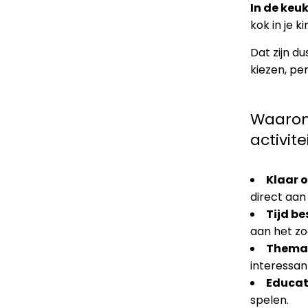
In de keu
kok in je k
Dat zijn d
kiezen, per
Waarom
activit
Klaar o
direct aan 
Tijd b
aan het zo
Themag
interessan
Educati
spelen.