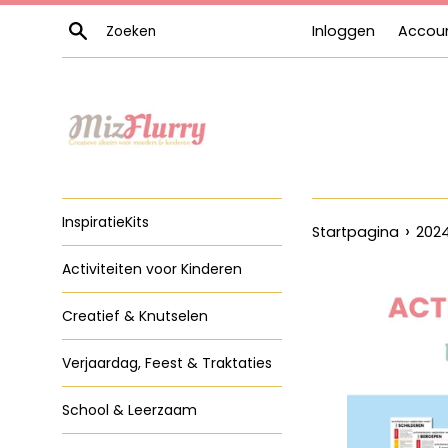
Meteen
Zoeken
Inloggen
Accou
naar
de
content
InspiratieKits
›
Startpagina
202
Activiteiten voor Kinderen
Creatief & Knutselen
Verjaardag, Feest & Traktaties
School & Leerzaam