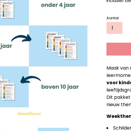
Inclusief be
Aantal
Maak van 
leermome
voor kind
leeftijdsgr
Dit pakket
nieuw them
Weekthem
Schilde