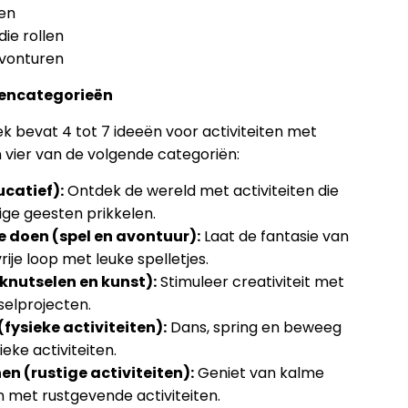
en
die rollen
avonturen
tencategorieën
k bevat 4 tot 7 ideeën voor activiteiten met
n vier van de volgende categoriën:
ucatief):
Ontdek de wereld met activiteiten die
ige geesten prikkelen.
e doen (spel en avontuur):
Laat de fantasie van
vrije loop met leuke spelletjes.
(knutselen en kunst):
Stimuleer creativiteit met
selprojecten.
fysieke activiteiten):
Dans, spring en beweeg
eke activiteiten.
n (rustige activiteiten):
Geniet van kalme
met rustgevende activiteiten.