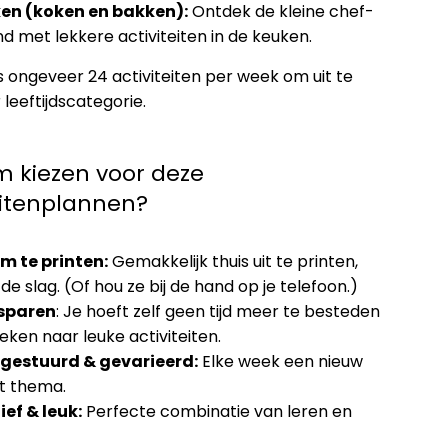
ken (koken en bakken):
Ontdek de kleine chef-
ind met lekkere activiteiten in de keuken.
us ongeveer 24 activiteiten per week om uit te
 leeftijdscategorie.
 kiezen voor deze
eitenplannen?
m te printen:
Gemakkelijk thuis uit te printen,
de slag. (Of hou ze bij de hand op je telefoon.)
esparen
: Je hoeft zelf geen tijd meer te besteden
eken naar leuke activiteiten.
estuurd & gevarieerd:
Elke week een nieuw
t thema.
ef & leuk:
Perfecte combinatie van leren en