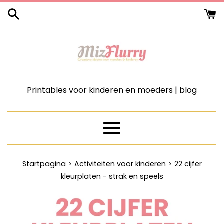
Meteen
naar
de
content
Printables voor kinderen en moeders |
blog
Menu
›
›
Startpagina
Activiteiten voor kinderen
22 cijfer
kleurplaten - strak en speels