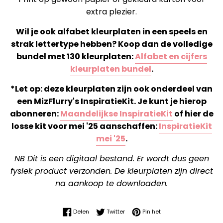
extra plezier.
Wil je ook alfabet kleurplaten in een speels en
strak lettertype hebben? Koop dan de volledige
bundel met 130 kleurplaten:
Alfabet en cijfers
kleurplaten bundel
.
*Let op: deze kleurplaten zijn ook onderdeel van
een MizFlurry's InspiratieKit. Je kunt je hierop
abonneren:
Maandelijkse InspiratieKit
of hier de
losse kit voor mei '25 aanschaffen:
InspiratieKit
mei '25
.
NB Dit is een digitaal bestand. Er wordt dus geen
fysiek product verzonden. De kleurplaten zijn direct
na aankoop te downloaden.
Delen op Facebook
Twitteren op Twitter
Pinnen op Pinterest
Delen
Twitter
Pin het