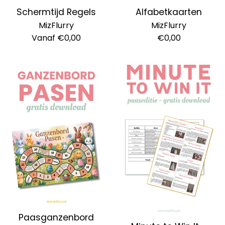
Schermtijd Regels
Alfabetkaarten
MizFlurry
MizFlurry
Normale
Vanaf €0,00
€0,00
prijs
Paasganzenbord