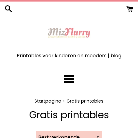
Meteen
naar
de
content
Printables voor kinderen en moeders |
blog
Menu
›
Startpagina
Gratis printables
Gratis printables
Sorteer