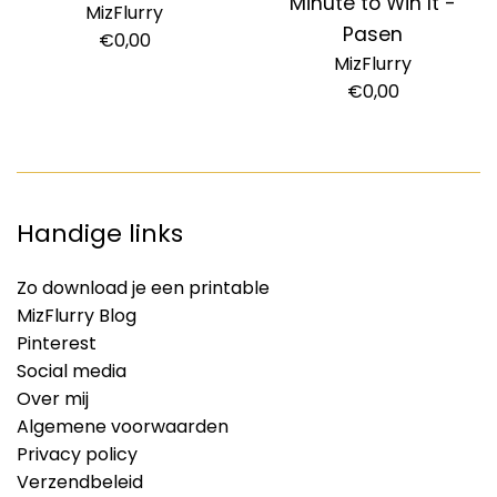
Minute to Win It -
MizFlurry
Pasen
Normale
€0,00
MizFlurry
prijs
Normale
€0,00
prijs
Handige links
Zo download je een printable
MizFlurry Blog
Pinterest
Social media
Over mij
Algemene voorwaarden
Privacy policy
Verzendbeleid