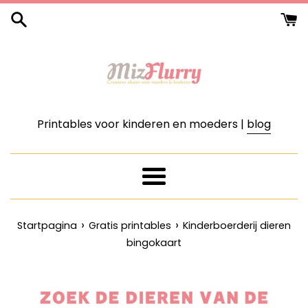
Meteen
naar
de
content
Printables voor kinderen en moeders |
blog
Menu
›
›
Startpagina
Gratis printables
Kinderboerderij dieren
bingokaart