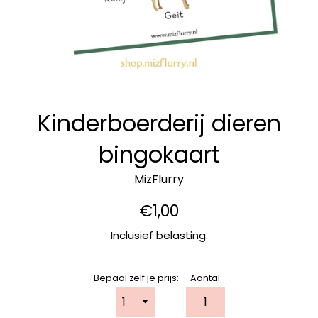
Kinderboerderij dieren
bingokaart
MizFlurry
Normale
€1,00
prijs
Inclusief belasting.
Bepaal zelf je prijs:
Aantal