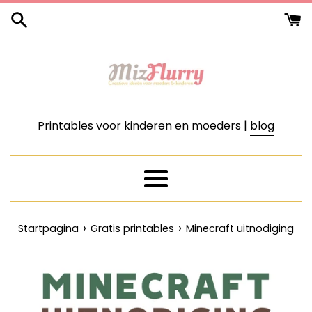
Meteen
naar
de
content
Printables voor kinderen en moeders |
blog
Menu
›
›
Startpagina
Gratis printables
Minecraft uitnodiging