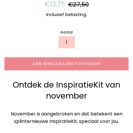
Aanbiedingsprijs
Normale
€13,75
€27,50
prijs
Inclusief belasting.
Aantal
AAN WINKELWAGEN TOEVOEGEN
Ontdek de InspiratieKit van
november
November is aangebroken en dat betekent een
splinternieuwe InspiratieKit, speciaal voor jou.