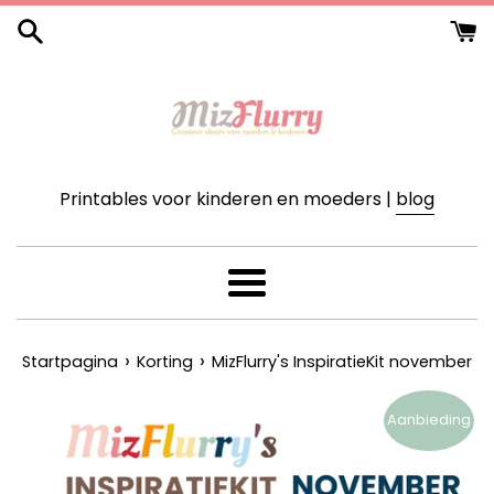
Meteen
naar
de
content
Printables voor kinderen en moeders |
blog
Menu
›
›
Startpagina
Korting
MizFlurry's InspiratieKit november
Aanbieding