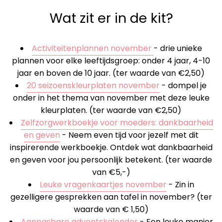
Wat zit er in de kit?
Activiteitenplannen november
- drie unieke
plannen voor elke leeftijdsgroep: onder 4 jaar, 4-10
jaar en boven de 10 jaar. (ter waarde van €2,50)
20 seizoenskleurplaten november
- d
ompel je
onder in het thema van november met deze leuke
kleurplaten
. (ter waarde van €2,50)
Zelfzorgwerkboekje voor moeders: dankbaarheid
en geven
-
Neem even tijd voor jezelf met dit
inspirerende werkboekje. Ontdek wat dankbaarheid
en geven voor jou persoonlijk betekent.
(ter waarde
van €5,-)
Leuke vragenkaartjes november
-
Zin in
gezelligere gesprekken aan tafel in november? (ter
waarde van € 1,50)
Aanpasbare adventskalender
- Een leuke manier