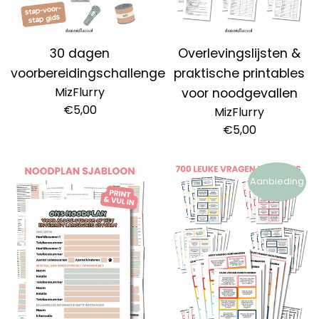
30 dagen
Overlevingslijsten &
voorbereidingschallenge
praktische printables
MizFlurry
voor noodgevallen
Normale
€5,00
MizFlurry
prijs
Normale
€5,00
prijs
Aanbieding