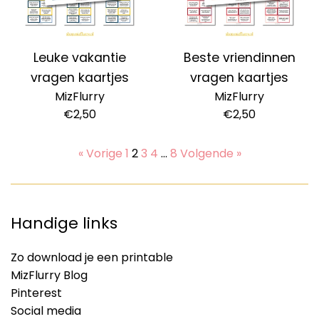
Leuke vakantie
Beste vriendinnen
vragen kaartjes
vragen kaartjes
MizFlurry
MizFlurry
Normale
Normale
€2,50
€2,50
prijs
prijs
« Vorige
1
2
3
4
…
8
Volgende »
Handige links
Zo download je een printable
MizFlurry Blog
Pinterest
Social media