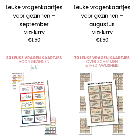
Leuke vragenkaartjes
Leuke vragenkaartjes
voor gezinnen –
voor gezinnen –
september
augustus
MizFlurry
MizFlurry
Normale
Normale
€1,50
€1,50
prijs
prijs