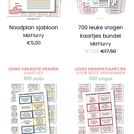
Noodplan sjabloon
700 leuke vragen
MizFlurry
kaartjes bundel
Normale
€5,00
MizFlurry
prijs
Aanbiedingsprijs
Normale
€7,50
€17,50
prijs