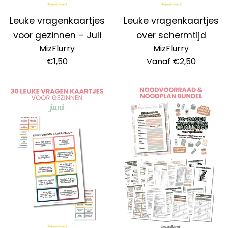
Leuke vragenkaartjes
Leuke vragenkaartjes
voor gezinnen – Juli
over schermtijd
MizFlurry
MizFlurry
Normale
€1,50
Vanaf €2,50
prijs