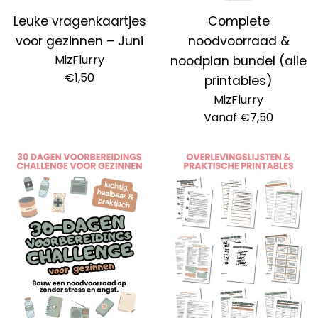
Leuke vragenkaartjes
Complete
voor gezinnen – Juni
noodvoorraad &
MizFlurry
noodplan bundel (alle
Normale
€1,50
printables)
prijs
MizFlurry
Vanaf €7,50