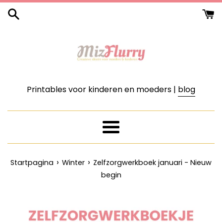
Meteen
naar
de
content
Printables voor kinderen en moeders |
blog
Menu
›
›
Startpagina
Winter
Zelfzorgwerkboek januari - Nieuw
begin