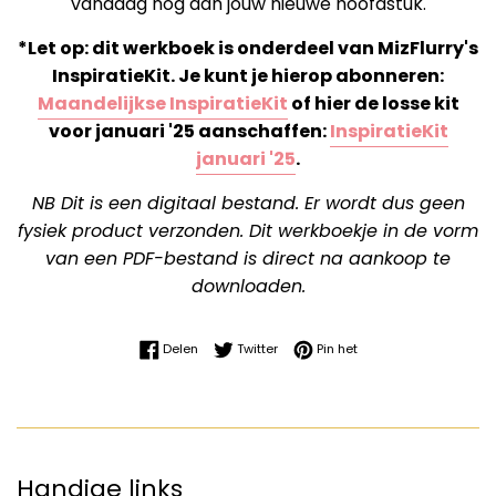
vandaag nog aan jouw nieuwe hoofdstuk.
*Let op: dit werkboek is onderdeel van MizFlurry's
InspiratieKit. Je kunt je hierop abonneren:
Maandelijkse InspiratieKit
of hier de losse kit
voor januari '25 aanschaffen:
InspiratieKit
januari '25
.
NB Dit is een digitaal bestand. Er wordt dus geen
fysiek product verzonden. Dit werkboekje in de vorm
van een PDF-bestand is direct na aankoop te
downloaden.
Delen op Facebook
Twitteren op Twitter
Pinnen op Pinterest
Delen
Twitter
Pin het
Handige links