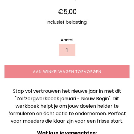
Normale
€5,00
prijs
Inclusief belasting.
Aantal
AAN WINKELWAGEN TOEVOEGEN
Stap vol vertrouwen het nieuwe jaar in met dit
"Zelfzorgwerkboek januari - Nieuw Begin". Dit
werkboek helpt je om jouw doelen helder te
formuleren en écht actie te ondernemen. Perfect
voor moeders die klaar zijn voor een frisse start.
Wat kun je verwachten: