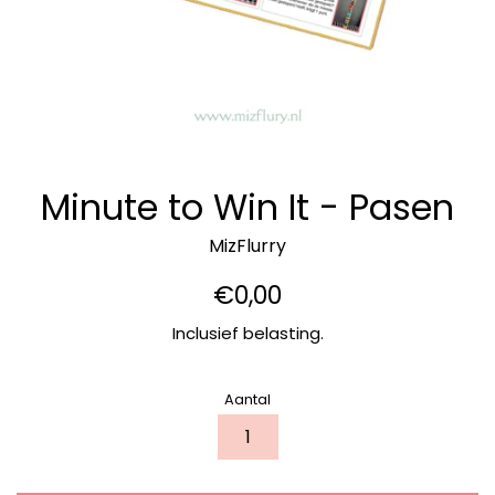
Minute to Win It - Pasen
MizFlurry
Normale
€0,00
prijs
Inclusief belasting.
Aantal