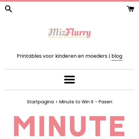
Meteen
naar
de
content
Printables voor kinderen en moeders |
blog
Menu
›
Startpagina
Minute to Win It - Pasen