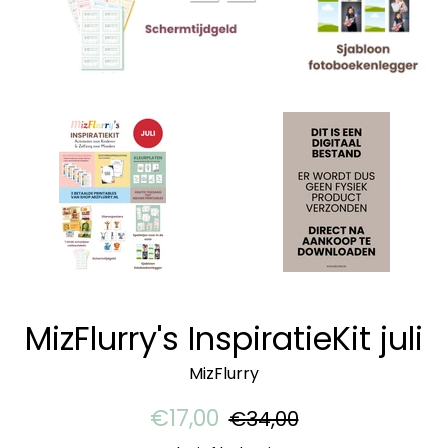
MizFlurry's InspiratieKit juli
MizFlurry
Aanbiedingsprijs
Normale
€17,00
€34,00
prijs