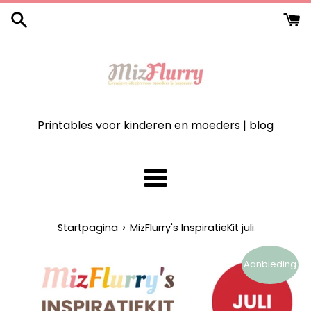
Meteen
naar
de
content
Printables voor kinderen en moeders |
blog
Menu
›
Startpagina
MizFlurry's InspiratieKit juli
Aanbieding