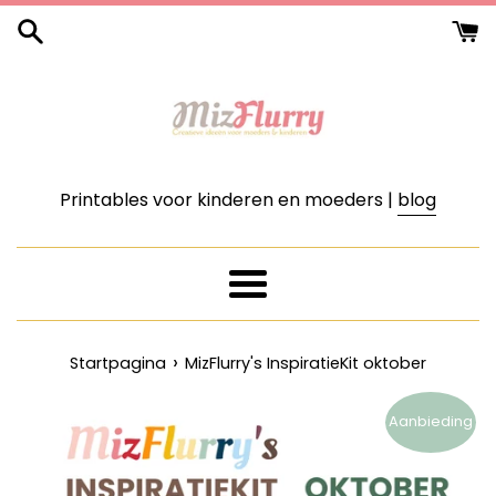
Meteen
naar
de
content
Printables voor kinderen en moeders |
blog
Menu
›
Startpagina
MizFlurry's InspiratieKit oktober
Aanbieding