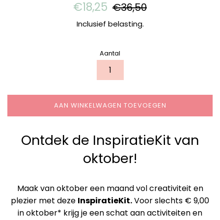
Aanbiedingsprijs
Normale
€18,25
€36,50
prijs
Inclusief belasting.
Aantal
AAN WINKELWAGEN TOEVOEGEN
Ontdek de InspiratieKit van
oktober!
Maak van oktober een maand vol creativiteit en
plezier met deze
InspiratieKit.
Voor slechts € 9,00
in oktober* krijg je een schat aan activiteiten en