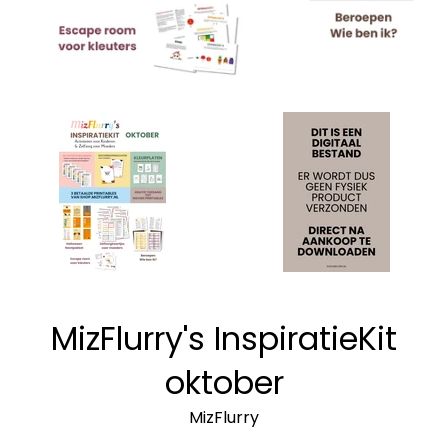
MizFlurry's InspiratieKit
oktober
MizFlurry