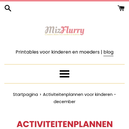
Meteen
naar
de
content
Printables voor kinderen en moeders |
blog
Menu
›
Startpagina
Activiteitenplannen voor kinderen -
december