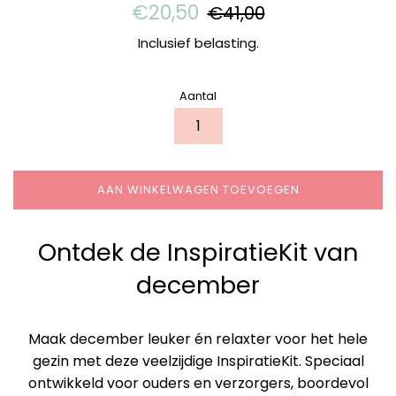
Aanbiedingsprijs
Normale
€20,50
€41,00
prijs
Inclusief belasting.
Aantal
AAN WINKELWAGEN TOEVOEGEN
Ontdek de InspiratieKit van
december
Maak december leuker én relaxter voor het hele
gezin met deze veelzijdige InspiratieKit. Speciaal
ontwikkeld voor ouders en verzorgers, boordevol