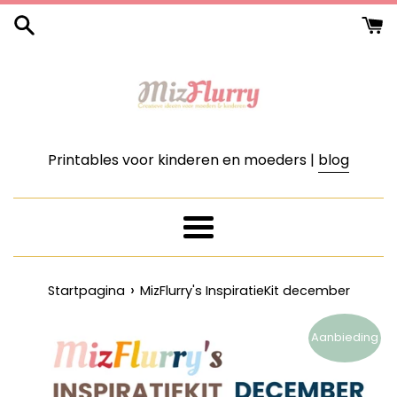
Meteen
naar
de
content
Printables voor kinderen en moeders |
blog
Menu
›
Startpagina
MizFlurry's InspiratieKit december
Aanbieding