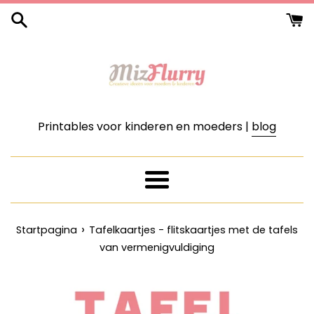
Meteen
naar
de
content
Printables voor kinderen en moeders |
blog
Menu
›
Startpagina
Tafelkaartjes - flitskaartjes met de tafels
van vermenigvuldiging