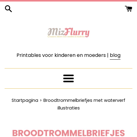
Meteen
naar
de
content
Printables voor kinderen en moeders |
blog
Menu
›
Startpagina
Broodtrommelbriefjes met waterverf
illustraties