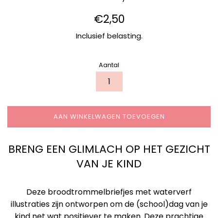
Normale
€2,50
prijs
Inclusief belasting.
Aantal
AAN WINKELWAGEN TOEVOEGEN
BRENG EEN GLIMLACH OP HET GEZICHT
VAN JE KIND
Deze broodtrommelbriefjes met waterverf
illustraties zijn ontworpen om de (school)dag van je
kind net wat positiever te maken. Deze prachtige