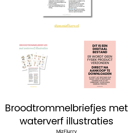
Broodtrommelbriefjes met
waterverf illustraties
MizFlurry